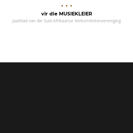
vir die MUSIEKLEIER
Jaarblad van die Suid-Afrikaanse Kerkorrelistenvereniging