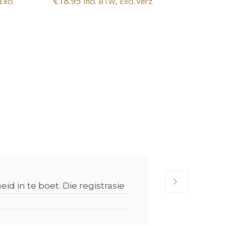
€
18.95
verz.
Excl.
Incl. BTW, Excl. verz.
d in te boet. Die registrasie