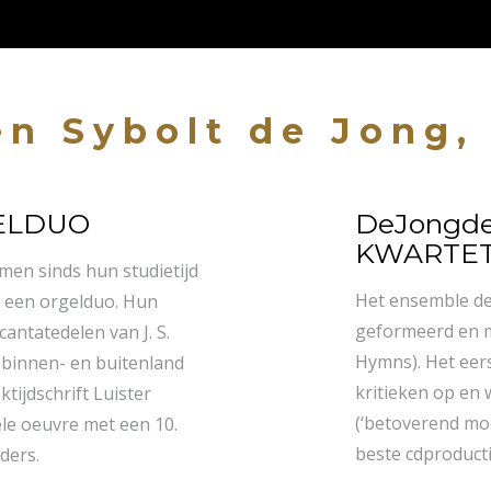
n Sybolt de Jong,
GELDUO
DeJongde
KWARTET
men sinds hun studietijd
Het ensemble de
 een orgelduo. Hun
geformeerd en ma
antatedelen van J. S.
Hymns). Het eers
 binnen- en buitenland
kritieken op en 
ijdschrift Luister
(‘betoverend moo
le oeuvre met een 10.
beste cdproducti
ders.