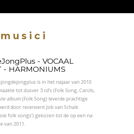
 musici
JongPlus - VOCAAL
 - HARMONIUMS
jongdejongplus is in het najaar van 2010
akte tot dusver 3 cd’s (Folk Song, Carols,
te album (Folk Song) leverde prachtige
werd door recensent Job van Schaik
ie folk songs’) gekozen tot de op een na
e van 2011.