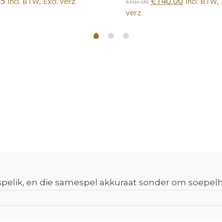
95
€
140.00
Incl. BTW, Excl. verz.
Incl. BTW, 
€
197.99
verz.
ispelik, en die samespel akkuraat sonder om soepelhei