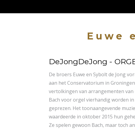
Euwe e
DeJongDeJong - OR
De broers Euwe en Sybolt de Jong vor
aan het Conservatorium in Groningen
vertolkingen van arrangementen van c
Bach voor orgel vierhandig worden in
geprezen. Het toonaangevende muziekt
waardeerde in oktober 2015 hun gehe
Ze spelen gewoon Bach, maar toch an