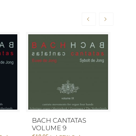
BACH CANTATAS
KER
VOLUME 9
€
15.13