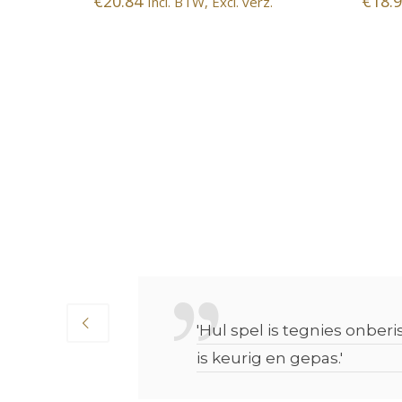
€
20.84
€
18.
.
Incl. BTW, Excl. verz.
'Hul spel is tegnies onber
is keurig en gepas.'