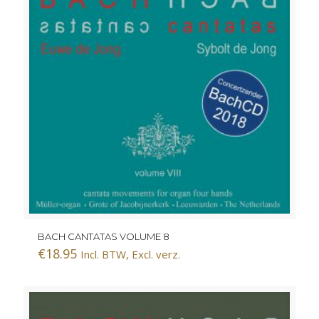
BACH CANTATAS VOLUME 8
€
18.95
Incl. BTW, Excl. verz.