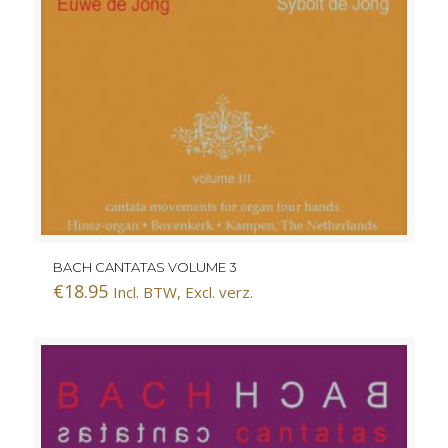
BACH CANTATAS VOLUME 3
€
18.95
Incl. BTW, Excl. verz.