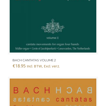
BACH CANTATAS VOLUME 2
€
18.95
Incl. BTW, Excl. verz.