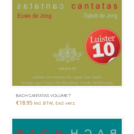
BACH CANTATAS VOLUME 7
€
18.95
Incl. BTW, Excl. verz.