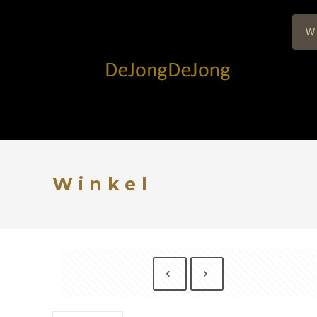
W
Winkel