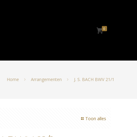
0
Home
Arrangementen
J. S. BACH BWV 21/1
Toon alles