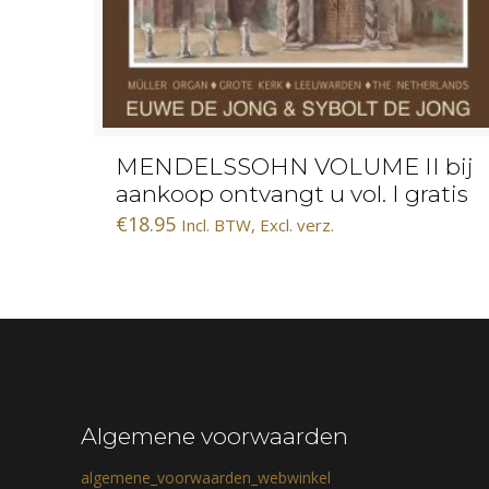
MENDELSSOHN VOLUME II bij
aankoop ontvangt u vol. I gratis
€
18.95
Incl. BTW, Excl. verz.
Algemene voorwaarden
algemene_voorwaarden_webwinkel