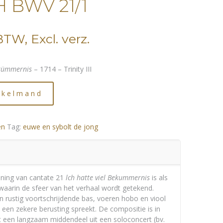
H BWV 21/1
 BTW, Excl. verz.
ekümmernis
– 1714 – Trinity III
nkelmand
en
Tag:
euwe en sybolt de jong
ning van cantate 21
lch hatte viel Bekummernis
is als
waarin de sfeer van het verhaal wordt getekend.
 rustig voortschrijdende bas, voeren hobo en viool
 een zekere berusting spreekt. De compositie is in
met een langzaam middendeel uit een soloconcert (bv.