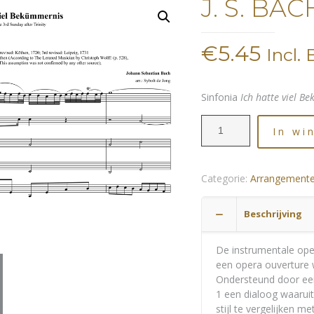
J. S. BAC
€
5.45
Incl.
Sinfonia
Ich hatte viel B
In wi
Categorie:
Arrangement
Beschrijving
De instrumentale ope
een opera ouverture 
Ondersteund door een
1 een dialoog waaruit
stijl te vergelijken 