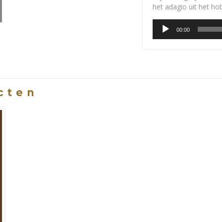
het adagio uit het ho
Audiospeler
00:00
cten